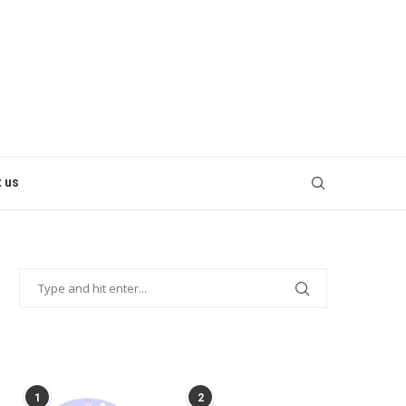
 us
POPULAR POSTS
1
2