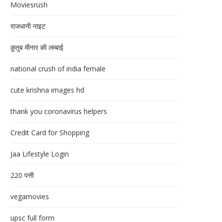
Moviesrush
राजधानी नाइट
क़ुतुब मीनार की लम्बाई
national crush of india female
cute krishna images hd
thank you coronavirus helpers
Credit Card for Shopping
Jaa Lifestyle Login
220 पत्ती
vegamovies
upsc full form