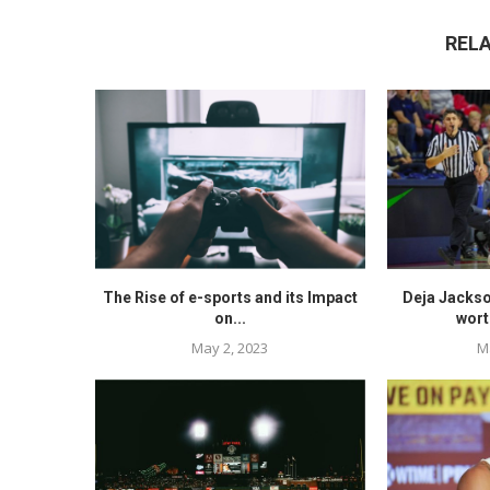
REL
The Rise of e-sports and its Impact
Deja Jackso
on...
wort
May 2, 2023
M