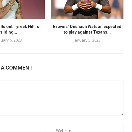
lls out Tyreek Hill for
Browns’ Deshaun Watson expected
sliding...
to play against Texans...
nuary 6, 2023
January 5, 2023
E A COMMENT