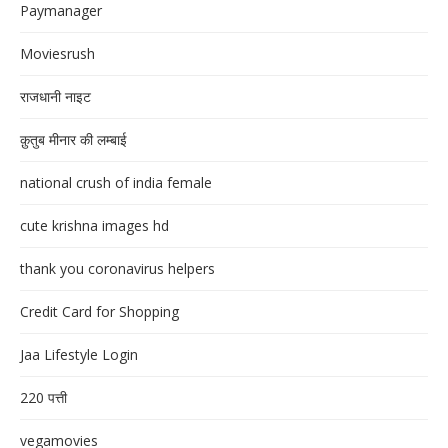
Paymanager
Moviesrush
राजधानी नाइट
क़ुतुब मीनार की लम्बाई
national crush of india female
cute krishna images hd
thank you coronavirus helpers
Credit Card for Shopping
Jaa Lifestyle Login
220 पत्ती
vegamovies