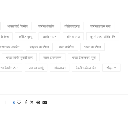
ऑक्सफोर्ड वैक्सीन
कोरोना वैक्सीन
कोरोनावाइरस
कोरोनावायरस नया
 के केस
कोविड मृत्यु
कोविद भारत
चीन वायरस
दूसरी लहर कोविद 19
त समाचार अपडेट
फाइजर का टीका
भरत बायोटेक
भारत का टीका
भारत कोविद दूसरी लहर
भारत टीकाकरण
भारत टीकाकरण शुरू
ारत वैक्सीन टेस्ट
रात का कर्फ्यू
लॉकडाउन
वैक्सीन कोल्ड चेन
संक्रमण
0