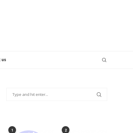
 us
POPULAR POSTS
1
2