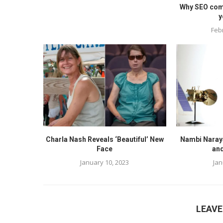
Why SEO comp
y
Feb
Charla Nash Reveals ‘Beautiful’ New
Nambi Naraya
Face
and
January 10, 2023
Jan
LEAV