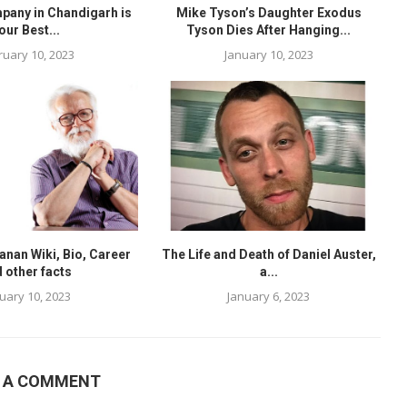
any in Chandigarh is
Mike Tyson’s Daughter Exodus
our Best...
Tyson Dies After Hanging...
ruary 10, 2023
January 10, 2023
nan Wiki, Bio, Career
The Life and Death of Daniel Auster,
 other facts
a...
uary 10, 2023
January 6, 2023
E A COMMENT