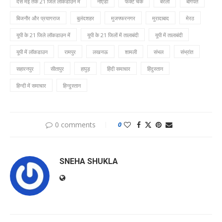
दस मई तक 21 जिले लॉकडाउन में
नोएडा
फैक्ट चेक
बरेली
बागपत
बिजनौर और प्रयागराज
बुलंदशहर
मुजफ्फरनगर
मुरादाबाद
मेरठ
यूपी के 21 जिले लॉकडाउन में
यूपी के 21 जिलों में तालाबंदी
यूपी में तालाबंदी
यूपी में लॉकडाउन
रामपुर
लखनऊ
शामली
संभल
संभ्रांत
सहारनपुर
सीतापुर
हापुड़
हिंदी समाचार
हिंदुस्तान
हिन्दी में समाचार
हिन्दुस्तान
0 comments
0
SNEHA SHUKLA