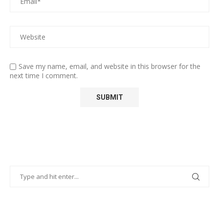
Save my name, email, and website in this browser for the
next time I comment.
POPULAR POSTS