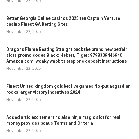
November 22, 2025
Better Georgia Online casinos 2025 ten Captain Venture
casino Finest GA Betting Sites
November 22, 2025
Dragons Flame Beating Straight back the brand new betfair
slots promo codes Black: Hebert, Tiger: 9798309446940:
Amazon com: wonky wabbits step one deposit Instructions
November 22, 2025
Finest United kingdom goldbet live games No-put asgardian
rocks larger victory Incentives 2024
November 22, 2025
Added artic excitement hd also ninja magic slot for real
money provides bonus Terms and Criteria
November 22, 2025