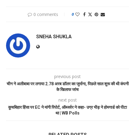
0 comments
0
SNEHA SHUKLA
previous post
चीन ने अलीबाबा पर लगाया 2.78 अरब डॉलर का जुर्माना, पिछले साल शुरू की थी कंपनी
के खिलाफ जांच
next post
कूचबिहार हिंसा पर EC ने मांगी रिपोर्ट, ऑब्जर्वर ने कहा- उग्र भीड़ ने होमगार्ड को पीटा
था | WB Polls
RELATED POSTS