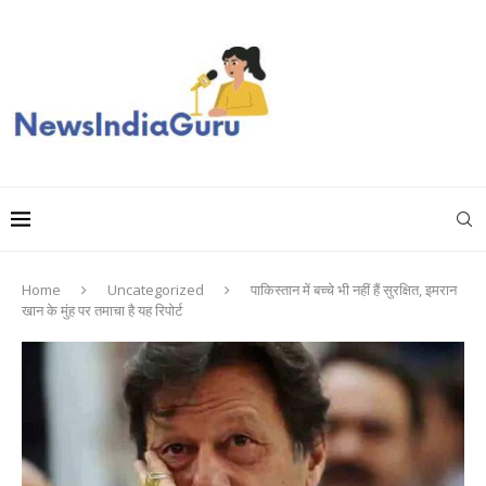
Home
Uncategorized
पाकिस्तान में बच्चे भी नहीं हैं सुरक्षित, इमरान
खान के मुंह पर तमाचा है यह रिपोर्ट