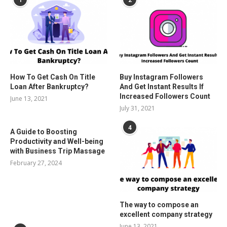
1
2
How To Get Cash On Title
Buy Instagram Followers
Loan After Bankruptcy?
And Get Instant Results If
Increased Followers Count
June 13, 2021
July 31, 2021
4
A Guide to Boosting
Productivity and Well-being
with Business Trip Massage
February 27, 2024
The way to compose an
excellent company strategy
June 13, 2021