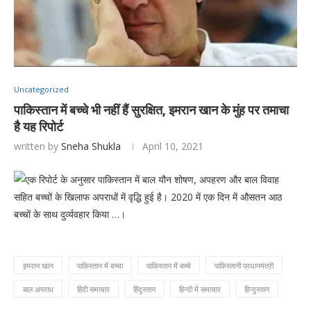
Uncategorized
पाकिस्तान में बच्चे भी नहीं हैं सुरक्षित, इमरान खान के मुंह पर तमाचा
है यह रिपोर्ट
written by
Sneha Shukla
April 10, 2021
एक रिपोर्ट के अनुसार पाकिस्तान में बाल यौन शोषण, अपहरण और बाल विवाह
सहित बच्चों के खिलाफ अपराधों में वृद्धि हुई है। 2020 में एक दिन में औसतन आठ
बच्चों के साथ दुर्व्यवहार किया …।
इमरान खान
पाकिस्तान में बच्चा
पाकिस्तान में बच्चे
पाकिस्तानी प्रधानमंत्री
बाल अपराध
हिंदी समाचार
हिंदुस्तान
हिन्दी में समाचार
हिन्दुस्तान