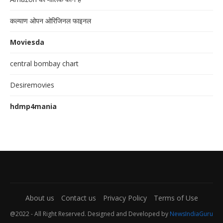
कल्याण ओपन ओरिजिनल फाइनल
Moviesda
central bombay chart
Desiremovies
hdmp4mania
About us
Contact us
Privacy Policy
Terms of Use
@2022 - All Right Reserved. Designed and Developed by
NewsIndiaGuru