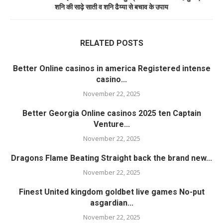
शनि की साढ़े साती व शनि ढैय्या से बचाव के उपाय
RELATED POSTS
Better Online casinos in america Registered intense
casino...
November 22, 2025
Better Georgia Online casinos 2025 ten Captain
Venture...
November 22, 2025
Dragons Flame Beating Straight back the brand new...
November 22, 2025
Finest United kingdom goldbet live games No-put
asgardian...
November 22, 2025