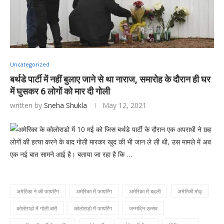
Uncategorized
बर्थडे पार्टी में नहीं बुलाए जाने से था नाराज, समारोह के दौरान ही घर
में घुसकर 6 लोगों को मार दी गोली
written by
Sneha Shukla
May 12, 2021
अमेरिका के कोलोराडो में 10 मई को जिस बर्थडे पार्टी के दौरान एक अपराधी ने छह
लोगों की हत्या करने के बाद गोली मारकर खुद की भी जान ले ली थी, उस मामले में अब
एक नई बात सामने आई है। बताया जा रहा है कि …
अमेरिका ने की फायरिंग
अमेरिका में फायरिंग
अमेरिका में बदली
अमेरिकी मोड़
कोलोराडो में गोली बारी
कोलोराडो में फायरिंग
जन्मदिन उत्सव