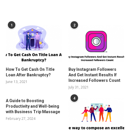
POPULAR POSTS
1
2
How To Get Cash On Title
Buy Instagram Followers
Loan After Bankruptcy?
And Get Instant Results If
Increased Followers Count
June 13, 2021
July 31, 2021
4
A Guide to Boosting
Productivity and Well-being
with Business Trip Massage
February 27, 2024