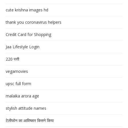
cute krishna images hd
thank you coronavirus helpers
Credit Card for Shopping
Jaa Lifestyle Login
220 पत्ती
vegamovies
upsc full form
malaika arora age
stylish attitude names
टेलीफोन का आविष्कार किसने किया