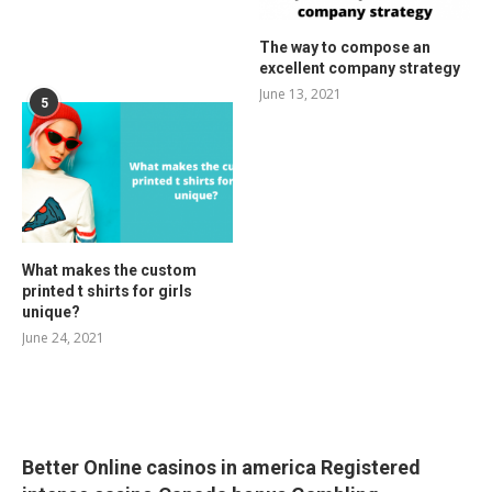
The way to compose an
excellent company strategy
June 13, 2021
5
What makes the custom
printed t shirts for girls
unique?
June 24, 2021
RELATED POSTS
Better Online casinos in america Registered