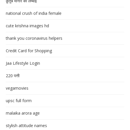
क़ुतुब मीनार की लम्बाई
national crush of india female
cute krishna images hd
thank you coronavirus helpers
Credit Card for Shopping
Jaa Lifestyle Login
220 पत्ती
vegamovies
upsc full form
malaika arora age
stylish attitude names