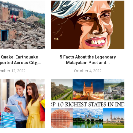
R Quake: Earthquake
5 Facts About the Legendary
orted Across City,...
Malayalam Poet and...
mber 12, 2022
October 4, 2022