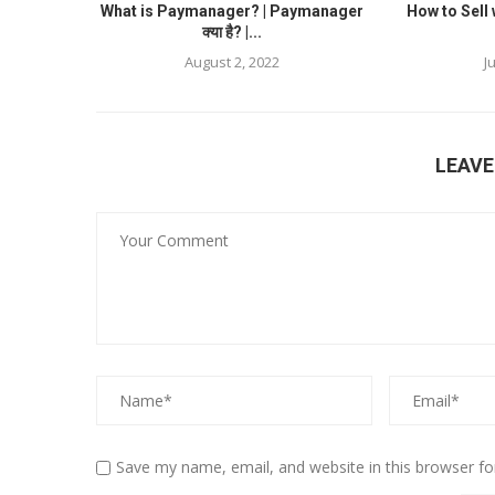
What is Paymanager? | Paymanager
How to Sell
क्या है? |...
August 2, 2022
J
LEAV
Save my name, email, and website in this browser fo