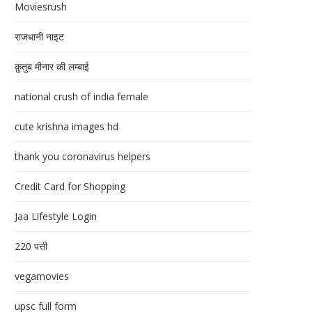
Moviesrush
राजधानी नाइट
क़ुतुब मीनार की लम्बाई
national crush of india female
cute krishna images hd
thank you coronavirus helpers
Credit Card for Shopping
Jaa Lifestyle Login
220 पत्ती
vegamovies
upsc full form