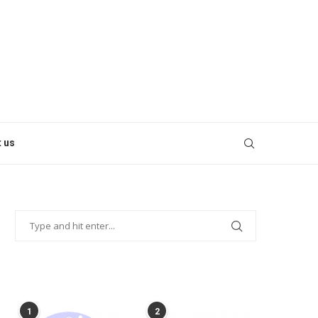
 us
POPULAR POSTS
1
2