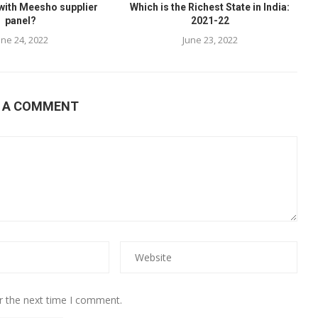
 with Meesho supplier
Which is the Richest State in India:
panel?
2021-22
une 24, 2022
June 23, 2022
E A COMMENT
r the next time I comment.