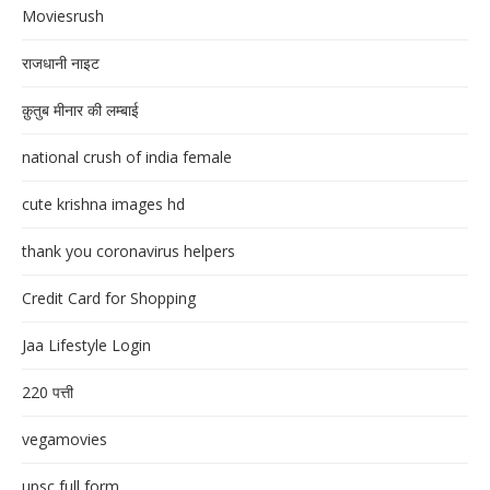
Moviesrush
राजधानी नाइट
क़ुतुब मीनार की लम्बाई
national crush of india female
cute krishna images hd
thank you coronavirus helpers
Credit Card for Shopping
Jaa Lifestyle Login
220 पत्ती
vegamovies
upsc full form