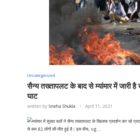
Uncategorized
सैन्य तख्तापलट के बाद से म्यांमार में जारी 
घाट
written by
Sneha Shukla
April 11, 2021
म्यांमार में सुरक्षा बलों ने सैन्य तख्तापलट के खिलाफ प्रदर्शन कर रहे प
से कम 82 लोगों की मौत हुई है। इस बीच, og …