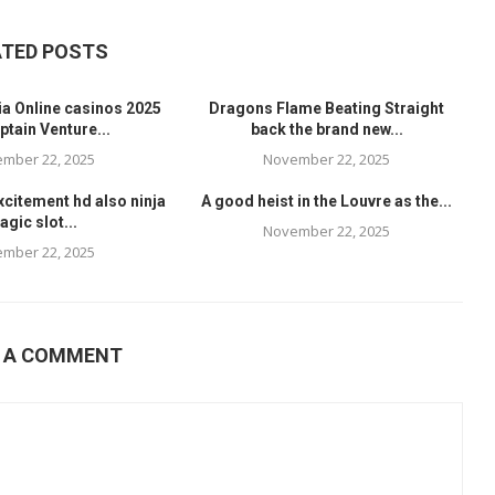
ATED POSTS
ia Online casinos 2025
Dragons Flame Beating Straight
ptain Venture...
back the brand new...
mber 22, 2025
November 22, 2025
xcitement hd also ninja
A good heist in the Louvre as the...
agic slot...
November 22, 2025
mber 22, 2025
E A COMMENT