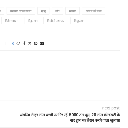
त
मयाँमार तखता पलट
मृत्यु
मौत
म्यांमार
म्यांमार की सेना
हिंदी समाचार
हिंदुस्तान
हिन्दी में समाचार
हिन्दुस्तान
0
next post
अंतरिक्ष से हर साल धरती पर गिर रही 5000 टन धूल, 20 साल की स्डटी के
बाद हुआ यह हैरान करने वाला खुलासा