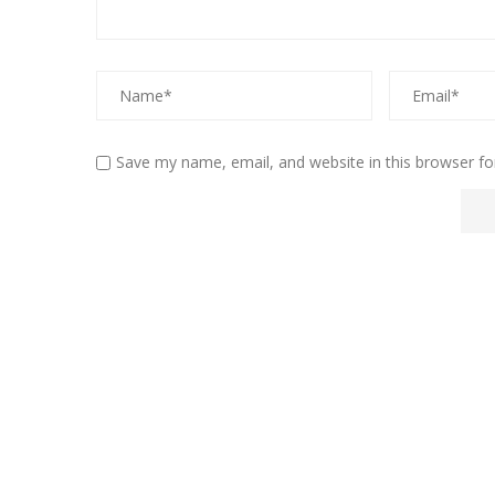
Save my name, email, and website in this browser fo