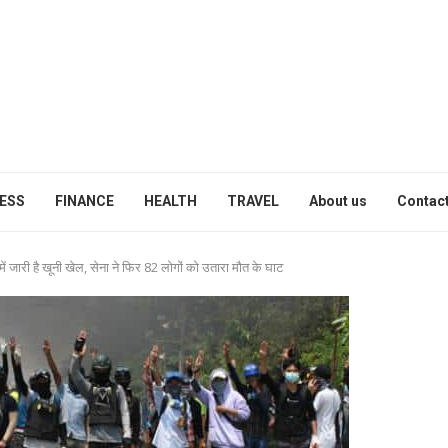
ESS
FINANCE
HEALTH
TRAVEL
About us
Contact
 में जारी है खूनी खेल, सेना ने फिर 82 लोगों को उतारा मौत के घाट