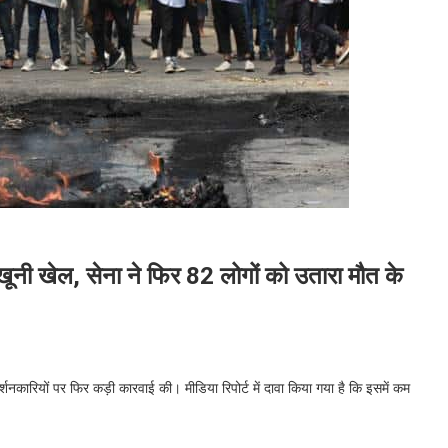
है खूनी खेल, सेना ने फिर 82 लोगों को उतारा मौत के
्रदर्शनकारियों पर फिर कड़ी कारवाई की। मीडिया रिपोर्ट में दावा किया गया है कि इसमें कम