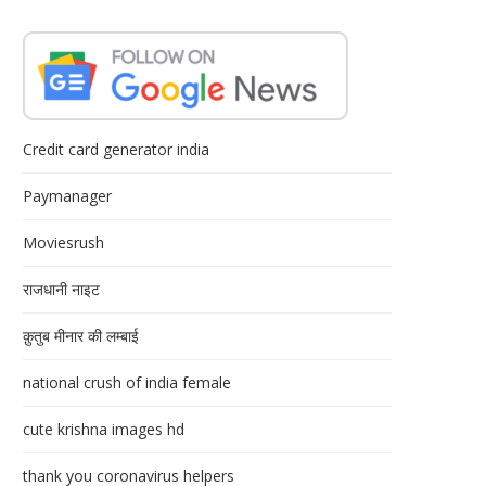
Credit card generator india
Paymanager
Moviesrush
राजधानी नाइट
क़ुतुब मीनार की लम्बाई
national crush of india female
cute krishna images hd
thank you coronavirus helpers