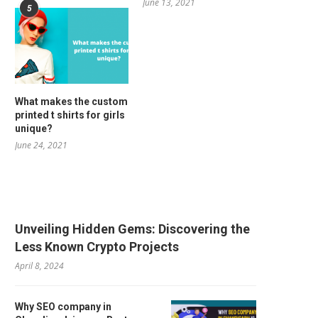
June 13, 2021
5
What makes the custom
printed t shirts for girls
unique?
June 24, 2021
RELATED POSTS
Unveiling Hidden Gems: Discovering the
Less Known Crypto Projects
April 8, 2024
Why SEO company in