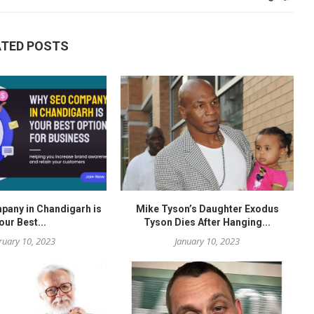
ATED POSTS
any in Chandigarh is
Mike Tyson’s Daughter Exodus
our Best...
Tyson Dies After Hanging...
ruary 10, 2023
January 10, 2023