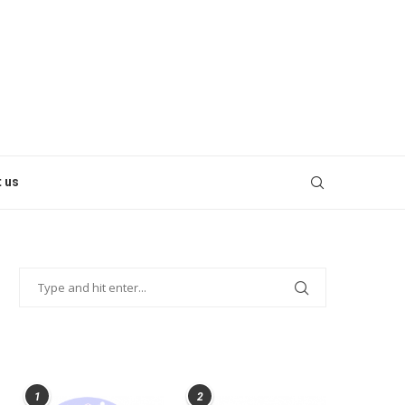
 us
POPULAR POSTS
1
2