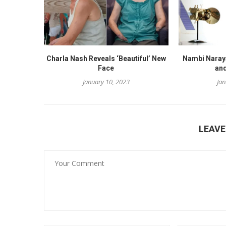
Charla Nash Reveals ‘Beautiful’ New
Nambi Naraya
Face
and
January 10, 2023
Jan
LEAV