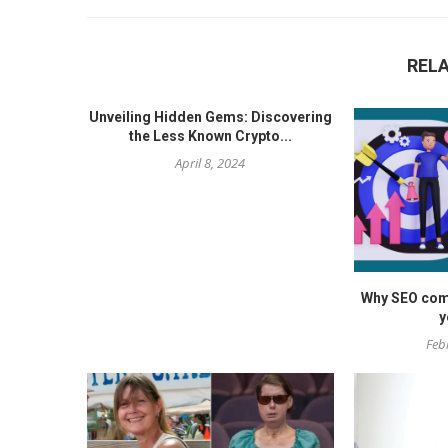
REL
Unveiling Hidden Gems: Discovering
the Less Known Crypto...
April 8, 2024
Why SEO comp
y
Feb