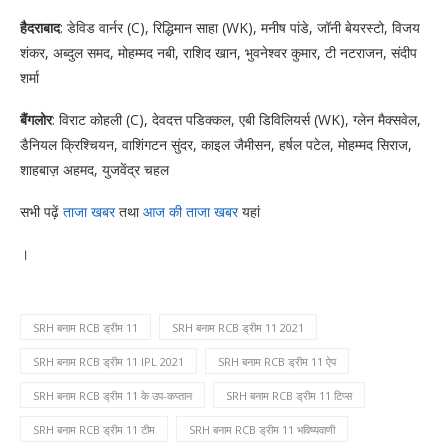
हैदराबाद
: डेविड वार्नर (C), रिद्धिमान साहा (WK), मनीष पांडे, जॉनी बेयरस्टो, विजय
शंकर, अब्दुल समद, मोहम्मद नबी, राशिद खान, भुवनेश्वर कुमार, टी नटराजन, संदीप
शर्मा
बैंगलोर
: विराट कोहली (C), देवदत्त पडिक्कल, एबी डिविलियर्स (WK), ग्लेन मैक्सवेल,
डैनियल क्रिश्चियन, वाशिंगटन सुंदर, काइल जैमीसन, हर्षल पटेल, मोहम्मद सिराज,
शाहबाज़ अहमद, युजवेंद्र चहल
सभी पढ़ें
ताजा खबर
तथा
आज की ताजा खबर
यहां
।
SRH बनाम RCB ड्रीम 11
SRH बनाम RCB ड्रीम 11 2021
SRH बनाम RCB ड्रीम 11 IPL 2021
SRH बनाम RCB ड्रीम 11 ऐप
SRH बनाम RCB ड्रीम 11 के उप-कप्तान
SRH बनाम RCB ड्रीम 11 टिप्स
SRH बनाम RCB ड्रीम 11 टीम
SRH बनाम RCB ड्रीम 11 भविष्यवाणी