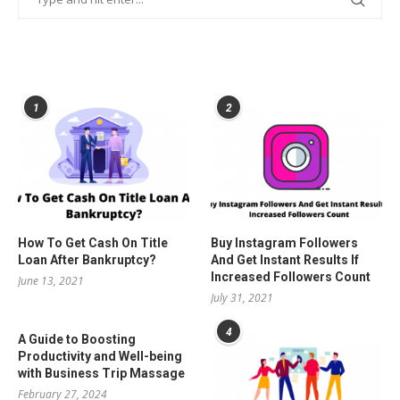
POPULAR POSTS
1
2
How To Get Cash On Title
Buy Instagram Followers
Loan After Bankruptcy?
And Get Instant Results If
Increased Followers Count
June 13, 2021
July 31, 2021
4
A Guide to Boosting
Productivity and Well-being
with Business Trip Massage
February 27, 2024