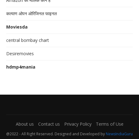
Amazon का मालिक कौन है
कल्याण ओपन ओरिजिनल फाइनल
Moviesda
central bombay chart
Desiremovies
hdmp4mania
About us
Contact us
Privacy Policy
Terms of Use
@2022 - All Right Reserved. Designed and Developed by
NewsIndiaGuru