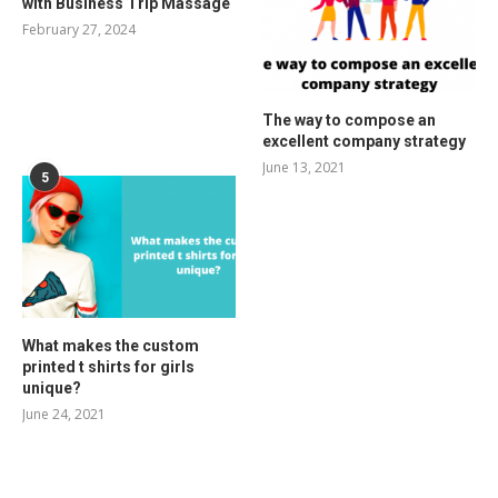
with Business Trip Massage
February 27, 2024
The way to compose an
excellent company strategy
June 13, 2021
5
What makes the custom
printed t shirts for girls
unique?
June 24, 2021
RELATED POSTS