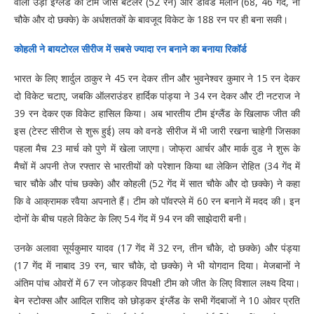
वाली उड़ी इंग्लैंड की टीम जोस बटलर (52 रन) और डेविड मलान (68, 46 गेंद, नौ
चौके और दो छक्के) के अर्धशतकों के बावजूद विकेट के 188 रन पर ही बना सकी।
कोहली ने बायटोरल सीरीज में सबसे ज्यादा रन बनाने का बनाया रिकॉर्ड
भारत के लिए शार्दुल ठाकुर ने 45 रन देकर तीन और भुवनेश्वर कुमार ने 15 रन देकर
दो विकेट चटाए, जबकि ऑलराउंडर हार्दिक पांड्या ने 34 रन देकर और टी नटराज ने
39 रन देकर एक विकेट हासिल किया। अब भारतीय टीम इंग्लैंड के खिलाफ जीत की
इस (टेस्ट सीरीज से शुरू हुई) लय को वनडे सीरीज में भी जारी रखना चाहेगी जिसका
पहला मैच 23 मार्च को पुणे में खेला जाएगा। जोफ्रा आर्चर और मार्क वुड ने शुरू के
मैचों में अपनी तेज रफ्तार से भारतीयों को परेशान किया था लेकिन रोहित (34 गेंद में
चार चौके और पांच छक्के) और कोहली (52 गेंद में सात चौके और दो छक्के) ने कहा
कि वे आक्रामक रवैया अपनाते हैं। टीम को पॉवरप्ले में 60 रन बनाने में मदद की। इन
दोनों के बीच पहले विकेट के लिए 54 गेंद में 94 रन की साझेदारी बनी।
उनके अलावा सूर्यकुमार यादव (17 गेंद में 32 रन, तीन चौके, दो छक्के) और पंड्या
(17 गेंद में नाबाद 39 रन, चार चौके, दो छक्के) ने भी योगदान दिया। मेजबानों ने
अंतिम पांच ओवरों में 67 रन जोड़कर विपक्षी टीम को जीत के लिए विशाल लक्ष्य दिया।
बेन स्टोक्स और आदिल राशिद को छोड़कर इंग्लैंड के सभी गेंदबाजों ने 10 ओवर प्रति