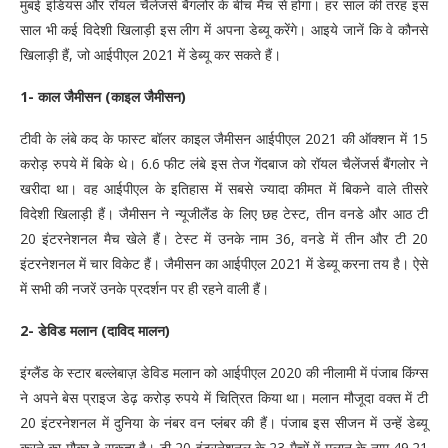
मुंबई इंडियंस और रॉयल चैलेंजर्स बैंगलोर के बीच मैच से होगा। हर साल की तरह इस
साल भी कई विदेशी खिलाड़ी इस लीग में अपना डेब्यू करेंगे। आइये जानें कि वे कौनसे
खिलाड़ी हैं, जो आईपीएल 2021 में डेब्यू कर सकते हैं।
1- काल जैमीसन (काइल जैमीसन)
टीवी के लंबे कद के फास्ट बॉलर काइल जैमीसन आईपीएल 2021 की ऑक्शन में 15
करोड़ रुपये में बिके थे। 6.6 फीट लंबे इस तेज गेंदबाज को रॉयल चैलेंजर्स बैंगलोर ने
खरीदा था। वह आईपीएल के इतिहास में सबसे ज्यादा कीमत में बिकने वाले तीसरे
विदेशी खिलाड़ी हैं। जैमीसन ने न्यूजीलैंड के लिए छह टेस्ट, तीन वनडे और आठ टी
20 इंटरनेशनल मैच खेले हैं। टेस्ट में उनके नाम 36, वनडे में तीन और टी 20
इंटरनेशनल में चार विकेट हैं। जैमीसन का आईपीएल 2021 में डेब्यू करना तय है। ऐसे
में सभी की नजरें उनके प्रदर्शन पर ही रहने वाली हैं।
2- डेविड मलान (दाविद मालन)
इंग्लैंड के स्टार बल्लेबाज़ डेविड मलान को आईपीएल 2020 की नीलामी में पंजाब किंग्स
ने अपने बेस प्राइज डेढ़ करोड़ रुपये में चित्रित किया था। मलान मौजूदा वक्त में टी
20 इंटरनेशनल में दुनिया के नंबर वन प्लंबर की हैं। पंजाब इस सीजन में उन्हें डेब्यू
करने का मौका दे सकता है। टी 20 इंटरनेशनल के 23 मैचों में मलान के नाम 49.21