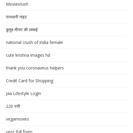
Moviesrush
राजधानी नाइट
क़ुतुब मीनार की लम्बाई
national crush of india female
cute krishna images hd
thank you coronavirus helpers
Credit Card for Shopping
Jaa Lifestyle Login
220 पत्ती
vegamovies
upsc full form