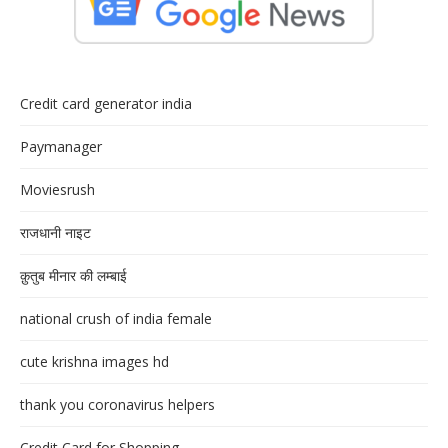
Credit card generator india
Paymanager
Moviesrush
राजधानी नाइट
क़ुतुब मीनार की लम्बाई
national crush of india female
cute krishna images hd
thank you coronavirus helpers
Credit Card for Shopping