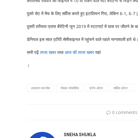
करातसेव रविवार को फाइनल में 10 वीं रैंकिंग वाले मैटो बेरेटिनी से भिड़ेंगे 
दूसरे सेट में मैच के लिए सर्विस करते हुए इटालियन गिरा, लेकिन 6-1, 6-7
दूसरी वरीयता प्राप्त बैरेटिनी जून 2019 में स्टटगार्ट में घास पर जीतने 
डेनियल इस साल एटीपी सेमीफाइनल में पहुंचने वाले पहले भाग्यशाली हारे थे
सभी पढ़ें
ताजा खबर
तथा
आज की ताजा खबर
यहां
।
असलान करत्सेव
नोवाक जोकोविच
फ्रेंच ओपन
सर्बिया ओपन
0 comments
SNEHA SHUKLA