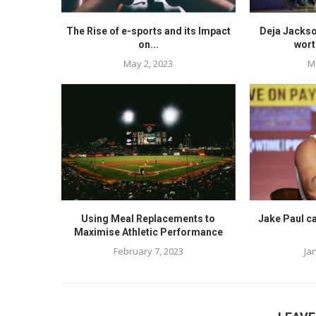
The Rise of e-sports and its Impact
Deja Jackso
on...
wort
May 2, 2023
M
Using Meal Replacements to
Jake Paul ca
Maximise Athletic Performance
February 7, 2023
Ja