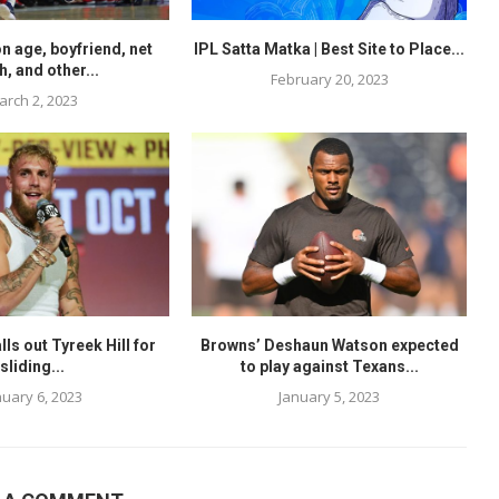
n age, boyfriend, net
IPL Satta Matka | Best Site to Place...
h, and other...
February 20, 2023
arch 2, 2023
lls out Tyreek Hill for
Browns’ Deshaun Watson expected
sliding...
to play against Texans...
nuary 6, 2023
January 5, 2023