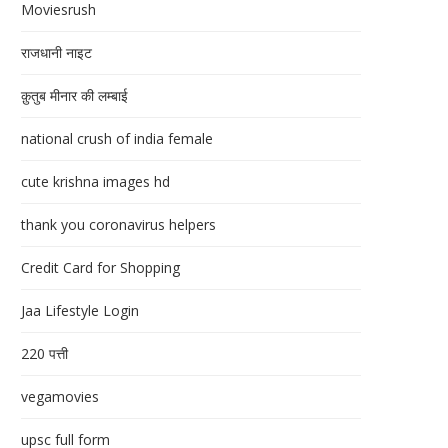
Moviesrush
राजधानी नाइट
क़ुतुब मीनार की लम्बाई
national crush of india female
cute krishna images hd
thank you coronavirus helpers
Credit Card for Shopping
Jaa Lifestyle Login
220 पत्ती
vegamovies
upsc full form