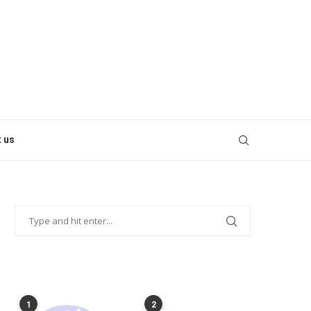
 us
POPULAR POSTS
1
2