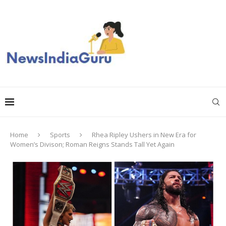
Home
Sports
Rhea Ripley Ushers in New Era for
Women’s Divison; Roman Reigns Stands Tall Yet Again