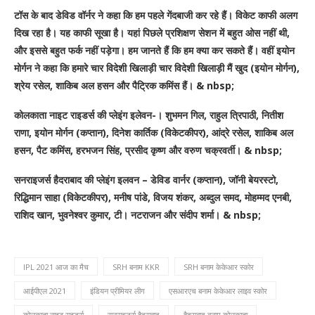
टॉस के बाद डेविड वॉर्नर ने कहा कि हम पहले गेंदबाजी कर रहे हैं। विकेट काफी अलग
दिख रहा है। यह काफी सूखा है। यहां पिछले प्रशिक्षण सेशन में बहुत ओस नहीं थी,
और इससे बहुत फर्क नहीं पड़ेगा। हम जानते हैं कि हम क्या कर सकते हैं। वहीं इयोन
मोर्गन ने कहा कि हमारे चार विदेशी खिलाड़ी चार विदेशी खिलाड़ी मैं खुद (इयोन मोर्गन),
श्रेय रसेल, शाकिब अल हसन और पैट्रिक कमिंस हैं। & nbsp;
कोलकाता नाइट राइडर्स की प्लेइंग इलेवन-।
शुभमन गिल, राहुल त्रिपाठी, नितीश
राणा, इयोन मोर्गन (कप्तान), दिनेश कार्तिक (विकेटकीपर), आंद्रे रसेल, शाकिब अल
हसन, पैट कमिंस, हरभजन सिंह, प्रसीद कृष्ण और वरुण चक्रवर्ती। & nbsp;
सनराइजर्स हैदराबाद की प्लेइंग इलवन –
डेविड वार्नर (कप्तान), जॉनी बेयरस्टो,
रिद्धिमान साहा (विकेटकीपर), मनीष पांडे, विजय शंकर, अब्दुल समद, मोहम्मद एनबी,
राशिद खान, भुवनेश्वर कुमार, टी। नटराजन और संदीप शर्मा। & nbsp;
IPL 2021 आज का मैच
SRH बनाम KKR
SRH बनाम केकेआर स्कोर
आईपीएल 2021
इंडियन प्रीमियर लीग
एसआरएच बनाम केकेआर लाइव स्कोर
कोलकाता नाइट राइडर्स
सनराइजर्स हैदराबाद
हैदराबाद बनाम कोलकाता