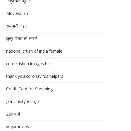
Paymanager
Moviesrush
राजधानी नाइट
क़ुतुब मीनार की लम्बाई
national crush of india female
cute krishna images hd
thank you coronavirus helpers
Credit Card for Shopping
Jaa Lifestyle Login
220 पत्ती
vegamovies