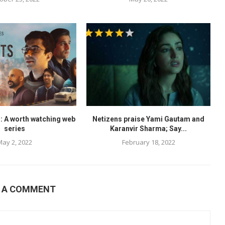
: A worth watching web
Netizens praise Yami Gautam and
series
Karanvir Sharma; Say...
May 2, 2022
February 18, 2022
E A COMMENT