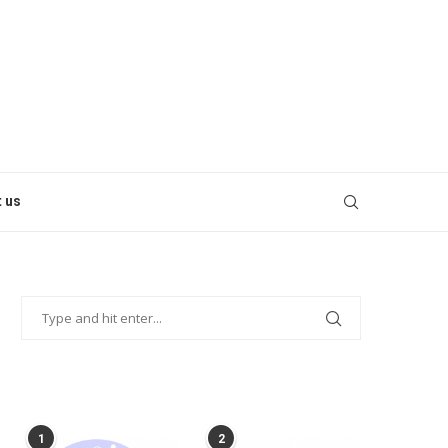
 us
POPULAR POSTS
1
2