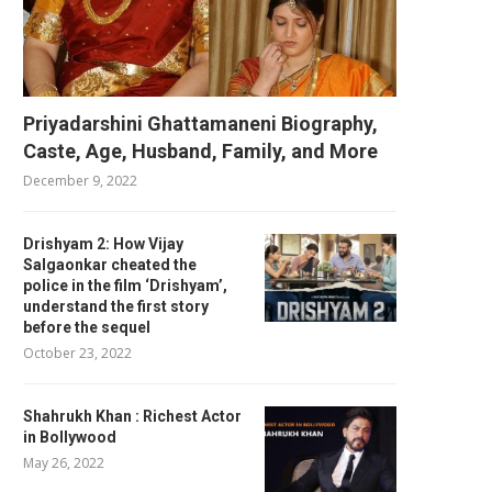
Priyadarshini Ghattamaneni Biography,
Caste, Age, Husband, Family, and More
December 9, 2022
Drishyam 2: How Vijay
Salgaonkar cheated the
police in the film ‘Drishyam’,
understand the first story
before the sequel
October 23, 2022
Shahrukh Khan : Richest Actor
in Bollywood
May 26, 2022