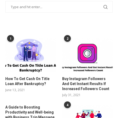
POPULAR POSTS
1
2
How To Get Cash On Title
Buy Instagram Followers
Loan After Bankruptcy?
And Get Instant Results If
Increased Followers Count
June 13, 2021
July 31, 2021
4
A Guide to Boosting
Productivity and Well-being
with Business Trip Massage