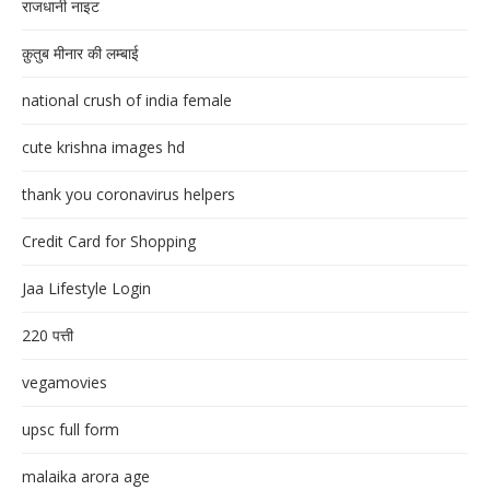
राजधानी नाइट
क़ुतुब मीनार की लम्बाई
national crush of india female
cute krishna images hd
thank you coronavirus helpers
Credit Card for Shopping
Jaa Lifestyle Login
220 पत्ती
vegamovies
upsc full form
malaika arora age