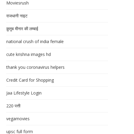
Moviesrush
राजधानी नाइट
क़ुतुब मीनार की लम्बाई
national crush of india female
cute krishna images hd
thank you coronavirus helpers
Credit Card for Shopping
Jaa Lifestyle Login
220 पत्ती
vegamovies
upsc full form