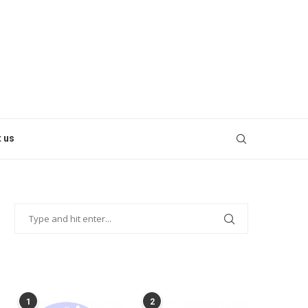
 us
POPULAR POSTS
1
2