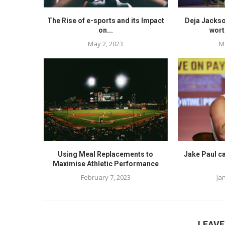
The Rise of e-sports and its Impact
Deja Jackso
on...
wort
May 2, 2023
M
Using Meal Replacements to
Jake Paul ca
Maximise Athletic Performance
February 7, 2023
Ja
LEAV