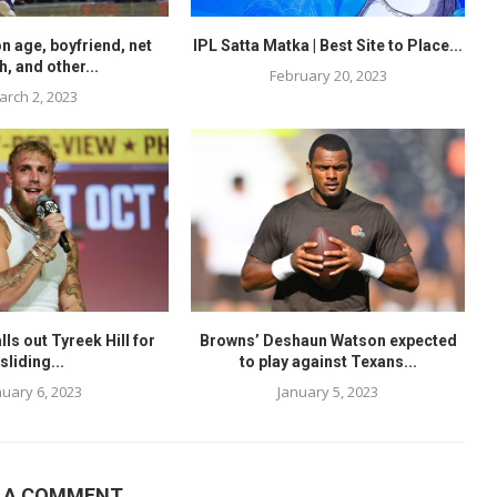
n age, boyfriend, net
IPL Satta Matka | Best Site to Place...
h, and other...
February 20, 2023
arch 2, 2023
lls out Tyreek Hill for
Browns’ Deshaun Watson expected
sliding...
to play against Texans...
nuary 6, 2023
January 5, 2023
E A COMMENT