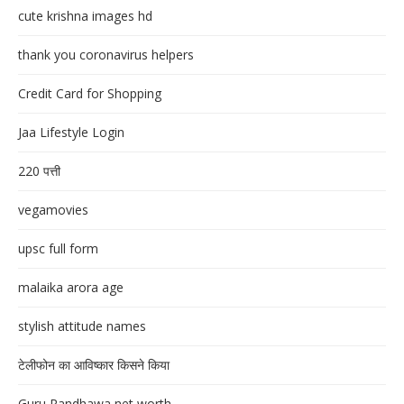
cute krishna images hd
thank you coronavirus helpers
Credit Card for Shopping
Jaa Lifestyle Login
220 पत्ती
vegamovies
upsc full form
malaika arora age
stylish attitude names
टेलीफोन का आविष्कार किसने किया
Guru Randhawa net worth