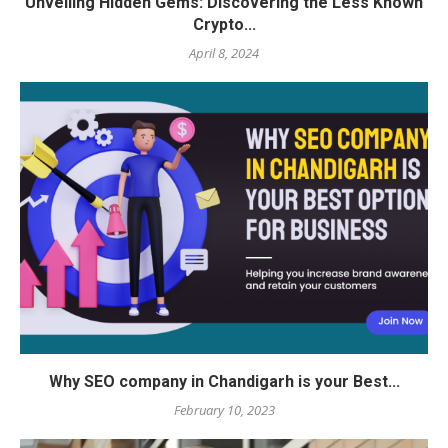
Unveiling Hidden Gems: Discovering the Less Known
Crypto...
April 8, 2024
Why SEO company in Chandigarh is your Best...
February 10, 2023