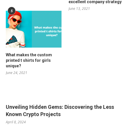
excellent company strategy
June 13, 2021
5
What makes the custom
printed t shirts for girls
unique?
June 24, 2021
RELATED POSTS
Unveiling Hidden Gems: Discovering the Less
Known Crypto Projects
April 8, 2024