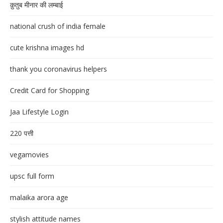
क़ुतुब मीनार की लम्बाई
national crush of india female
cute krishna images hd
thank you coronavirus helpers
Credit Card for Shopping
Jaa Lifestyle Login
220 पत्ती
vegamovies
upsc full form
malaika arora age
stylish attitude names